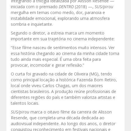
Integrando a trilogia idealizada por Alisson Resende —
iniciada com o premiado
DENTRO
(2018) —,
SUS/pirou
mergulha em temas como medo, dor, paranoia e
instabilidade emocional, explorando uma atmosfera
sombria e inquietante.
Segundo o diretor, a estreia marca um momento
importante em sua trajetória no cinema independente:
“Esse filme nasceu de sentimentos muito intensos. Ver
essa história chegando ao cinema da minha cidade torna
tudo ainda mais especial. É uma obra feita para
provocar, incomodar e gerar reflexão.”
O curta foi gravado na cidade de Oliveira (MG), tendo
como principal locação a histórica Fazenda Bom Retiro,
local onde viveu Carlos Chagas, um dos maiores
cientistas brasileiros. A produção reúne profissionais de
diferentes regiões do país e também valoriza artistas e
talentos locais.
SUS/pirou
marca o oitavo filme da carreira de Alisson
Resende, que completa uma década dedicada ao
audiovisual independente. Ao longo dos anos, o diretor
conquistou reconhecimento em festivais nacionais e