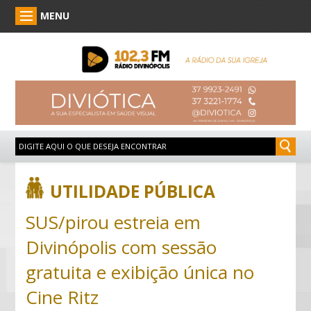
MENU
UTILIDADE PÚBLICA
SUS/pirou estreia em
Divinópolis com sessão
gratuita e exibição única no
Cine Ritz